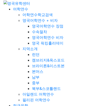
어학연수
어학연수학교검색
영국어학연수 + 비자
영국어학연수 장점
수속절차
영국어학연수 비자
영국 워킹홀리데이
지역소개
런던
캠브리지&옥스포드
브라이튼&이스트본
본머스
남부
중부
북부&스코틀랜드
아일랜드 어학연수
필리핀 어학연수
정규유학